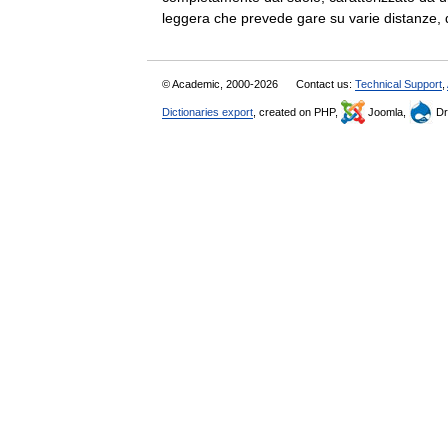
leggera che prevede gare su varie distanz
© Academic, 2000-2026
Contact us:
Technical Support
,
Dictionaries export
, created on PHP,
Joomla,
Dr