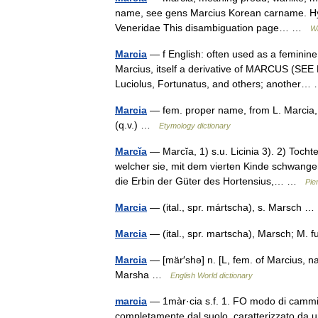
name, see gens Marcius Korean carname. Hyun
Veneridae This disambiguation page… …
Wi
Marcia
— f English: often used as a feminine
Marcius, itself a derivative of MARCUS (SEE
Luciolus, Fortunatus, and others; another
Marcia
— fem. proper name, from L. Marcia,
(q.v.) …
Etymology dictionary
Marcĭa
— Marcĭa, 1) s.u. Licinia 3). 2) Toch
welcher sie, mit dem vierten Kinde schwange
die Erbin der Güter des Hortensius,… …
Pie
Marcia
— (ital., spr. mártscha), s. Marsch
Marcia
— (ital., spr. martscha), Marsch; M
Marcia
— [mär′shə] n. [L, fem. of Marcius,
Marsha …
English World dictionary
marcia
— 1màr·cia s.f. 1. FO modo di cammina
completamente dal suolo, caratterizzato da un