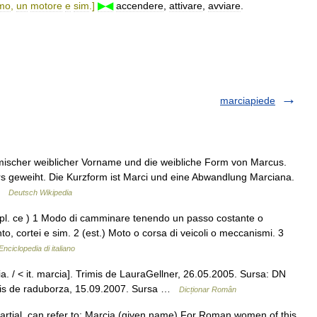
mo
,
un
motore
e
sim
.]
▶◀
accendere
,
attivare
,
avviare
.
marciapiede
römischer weiblicher Vorname und die weibliche Form von Marcus.
s geweiht. Die Kurzform ist Marci und eine Abwandlung Marciana.
 …
Deutsch Wikipedia
 (pl. ce ) 1 Modo di camminare tenendo un passo costante o
, cortei e sim. 2 (est.) Moto o corsa di veicoli o meccanismi. 3
Enciclopedia di italiano
. / < it. marcia]. Trimis de LauraGellner, 26.05.2005. Sursa: DN
rimis de raduborza, 15.09.2007. Sursa …
Dicționar Român
rtial, can refer to: Marcia (given name) For Roman women of this