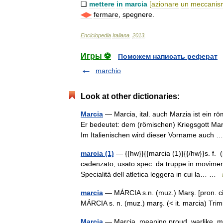
❑
mettere
in
marcia
[
azionare
un
meccanis
◀▶
fermare
,
spegnere
.
Enciclopedia
Italiana
.
2013
.
Игры ⚽
Поможем написать реферат
marchio
Look at other dictionaries:
Marcia
— Marcia, ital. auch Marzia ist ein 
Er bedeutet: dem (römischen) Kriegsgott Mar
Im Italienischen wird dieser Vorname auch
marcia (1)
— {{hw}}{{marcia (1)}{{/hw}}s. f.
cadenzato, usato spec. da truppe in movimento
Specialità dell atletica leggera in cui la… …
marcia
— MÁRCIA s.n. (muz.) Marş. [pron. cia
MÁRCIA s. n. (muz.) marş. (< it. marcia) T
Marcia
— Marcia, meaning proud, warlike, ma