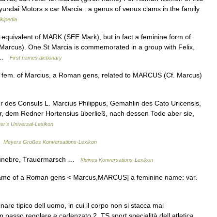
dai Motors s car Marcia : a genus of venus clams in the family
kipedia
 equivalent of MARK (SEE Mark), but in fact a feminine form of
 Marcus). One St Marcia is commemorated in a group with Felix,
… …
First names dictionary
 fem. of Marcius, a Roman gens, related to MARCUS (Cf. Marcus)
ter des Consuls L. Marcius Philippus, Gemahlin des Cato Uricensis,
r, dem Redner Hortensius überließ, nach dessen Tode aber sie,
rer's Universal-Lexikon
 …
Meyers Großes Konversations-Lexikon
. funebre, Trauermarsch …
Kleines Konversations-Lexikon
 name of a Roman gens < Marcus,MARCUS] a feminine name: var.
re tipico dell uomo, in cui il corpo non si stacca mai
 passo regolare e cadenzato 2. TS sport specialità dell atletica