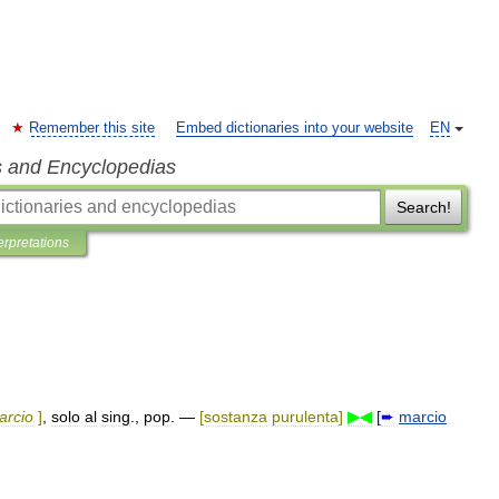
Remember this site
Embed dictionaries into your website
EN
s and Encyclopedias
Search!
erpretations
arcio
]
,
solo
al
sing
.,
pop
. —
[
sostanza
purulenta
]
▶◀
[
➨
marcio