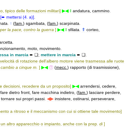
to
,
tipico
delle
formazioni
militari
]
▶◀
‖
andatura
,
cammino
.
[
➨
mettersi
(
4
.
a
)]
.
nata
.
↑
(
fam
.
)
sgambata
, (
fam
.
)
scarpinata
.
per
la
pace
,
contro
la
guerra
]
▶◀
‖
sfilata
.
⇑
corteo
,
rcetta
.
unzionamento
,
moto
,
movimento
.
essa
in
marcia
➨
❑
;
mettere
in
marcia
➨
❑
.
velocità
di
rotazione
dell
'
albero
motore
viene
trasmessa
alle
ruote
,
cambio
a
cinque
m
.
]
▶◀
Ⓣ
(
mecc
.
)
rapporto
(
di
trasmissione
),
ie
decisioni
,
recedere
da
un
proposito
]
▶◀
arrendersi
,
cedere
,
,
fare
dietro
front
,
fare
macchina
indietro
, (
fam
.
)
lasciare
perdere
,
,
tornare
sui
propri
passi
.
◀▶
insistere
,
ostinarsi
,
perseverare
,
ento
a
ritroso
e
il
meccanismo
con
cui
si
ottiene
tale
movimento
]
un
altro
apparecchio
o
impianto
,
anche
con
la
prep
.
di
]