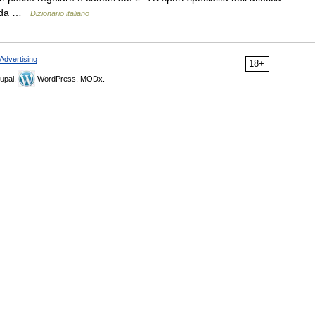
e, da …
Dizionario italiano
Advertising
18+
upal,
WordPress, MODx.