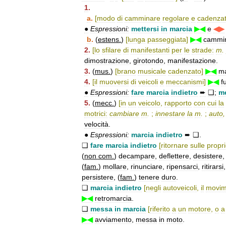
1
.
a
.
[
modo
di
camminare
regolare
e
cadenza
●
Espressioni:
mettersi
in
marcia
▶◀
e
◀▶
b
.
(
estens
.
)
[
lunga
passeggiata
]
▶◀
cammi
2
.
[
lo
sfilare
di
manifestanti
per
le
strade:
m
.
dimostrazione
,
girotondo
,
manifestazione
.
3
.
(
mus
.
)
[
brano
musicale
cadenzato
]
▶◀
ma
4
.
[
il
muoversi
di
veicoli
e
meccanismi
]
▶◀
f
●
Espressioni:
fare
marcia
indietro
➨
❑
;
m
5
.
(
mecc
.
)
[
in
un
veicolo
,
rapporto
con
cui
la
motrici:
cambiare
m
.
;
innestare
la
m
.
;
auto
velocità
.
●
Espressioni:
marcia
indietro
➨
❑
.
❑
fare
marcia
indietro
[
ritornare
sulle
propr
(
non
com
.
)
decampare
,
deflettere
,
desistere
(
fam
.
)
mollare
,
rinunciare
,
ripensarci
,
ritirarsi
persistere
, (
fam
.
)
tenere
duro
.
❑
marcia
indietro
[
negli
autoveicoli
,
il
movim
▶◀
retromarcia
.
❑
messa
in
marcia
[
riferito
a
un
motore
,
o
a
▶◀
avviamento
,
messa
in
moto
.