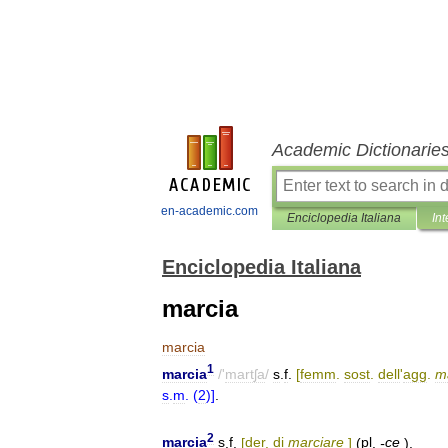
Academic Dictionarie
en-academic.com
Enciclopedia Italiana
Int
Enciclopedia Italiana
marcia
marcia
1
marcia
/'
martʃa
/
s
.
f
.
[
femm
.
sost
.
dell
'
agg
.
m
s
.
m
. (
2
)]
.
2
marcia
s
.
f
.
[
der
.
di
marciare
]
(
pl
.
-
ce
).